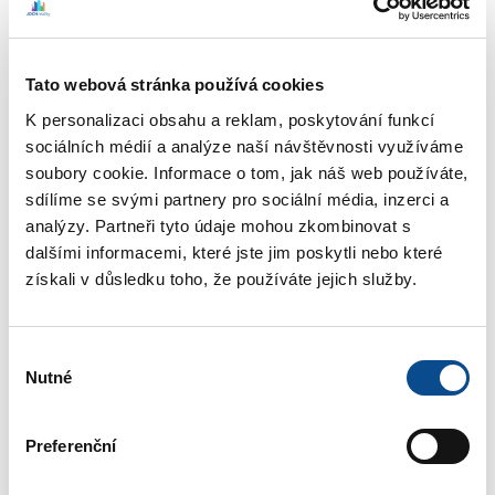
Informace o nemovitosti
Povaha:
Pronájem
Tato webová stránka používá cookies
Vlastnictví:
Osobní
K personalizaci obsahu a reklam, poskytování funkcí
Stav:
Velmi dobrý
sociálních médií a analýze naší návštěvnosti využíváme
soubory cookie. Informace o tom, jak náš web používáte,
Elektřina:
ano
sdílíme se svými partnery pro sociální média, inzerci a
Voda:
ano
analýzy. Partneři tyto údaje mohou zkombinovat s
Podlaží:
1NP
dalšími informacemi, které jste jim poskytli nebo které
Parkování:
na ulici
získali v důsledku toho, že používáte jejich služby.
Obec:
Litomyšl
Kraj:
Pardubický
Výběr
12.500,-
Nutné
Cena:
souhlasu
Preferenční
Nemovitost byla prodána/pronajata