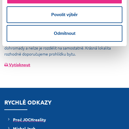
jídelnou a malým gaučem. Po pravé ruce nalezneme prostor
využívaný jako obývací pokoj (zde můžeme jít na velký balkon).
Povolit výběr
Potom už je poslední pokoj, využívaný jako ložnice. Velkou výhodou
bytových jednotek je parkování pod domem vyhrazené pro majitele
bytů. Náklady: fond oprav 2345,-, dodávka TUV 1719,-, dodávka UV
Odmítnout
1637,-, elektřina cca 2000,- (zálohy na energie jsou vyšší z důvodu
velkého počtu uživatelů bytů). Tyto náklady se platí za oba byty
dohromady a nelze je rozdělit na samostatně. Krásná lokalita
rozhodně doporučujeme prohlídku bytu.
Vytisknout
RYCHLÉ ODKAZY
Proč JOCHreality
Michal Joch