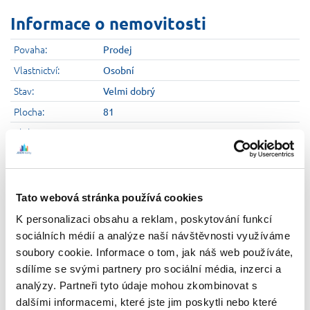
Informace o nemovitosti
Povaha:
Prodej
Vlastnictví:
Osobní
Stav:
Velmi dobrý
Plocha:
81
Elektřina:
Ano
Voda:
Ano
Kanalizace:
Ano
Podlaží:
1
Tato webová stránka používá cookies
Parkování:
Ano, vlastní parkoviště
K personalizaci obsahu a reklam, poskytování funkcí
Obec:
sociálních médií a analýze naší návštěvnosti využíváme
Praha
soubory cookie. Informace o tom, jak náš web používáte,
Kraj:
Praha
sdílíme se svými partnery pro sociální média, inzerci a
8.490.000,-
Cena:
analýzy. Partneři tyto údaje mohou zkombinovat s
dalšími informacemi, které jste jim poskytli nebo které