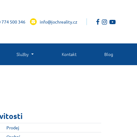
 774 500 346
info@jochreality.cz
Služby
Kontakt
Blog
vitosti
Prodej
Osobní