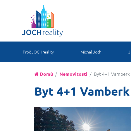
Proč JOCHreality
Michal Joch
J
Byt 4+1 Vamberk u
Domů
Nemovitosti
Byt 4+1 Vamberk 