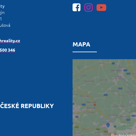
ity
lýn
1
ušová
reality.cz
MAPA
 500 346
ČESKÉ REPUBLIKY
Pro zobrazení