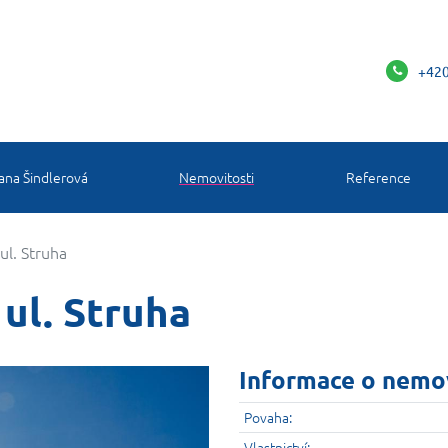
+420
ana Šindlerová
Nemovitosti
Reference
l. Struha
ul. Struha
Informace o nemo
Povaha:
Vlastnictví: