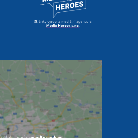
Stránky vyrobila mediální agentura
Media Heroes s.r.o.
 přílohy prosím
povolte cookies.