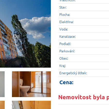
Stav:
Plocha:
Elektřina:
Voda:
Kanalizace:
Podlaží:
Parkování:
Obec:
Kraj:
Energetický štítek:
Cena:
Nemovitost byla 