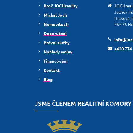
Proč JOCHreality
JOCHreal
Jochův m
Michal Joch
Hrušová 3
Nemovitosti
565 55 Hr
Doporučení
info@joch
Právní služby
+420 774
Náhledy smluv
Financování
Kontakt
Blog
JSME ČLENEM REALITNÍ KOMORY 