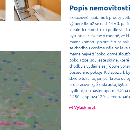
Popis nemovitost
Exkluzivně nabízíme k prodeji vel
výměře 85m2 se nachází v 3. patř
Ideální k rekonstrukci podle vlastn
bytu se nacházíme v chodbě, ze kt
máme komoru, po pravé ruce pak 
se chodbou vydáme dále po levé 
máme největší pokoj domě sloužíc
pokoj ( zde jsou ještě skříně, kter
chodbu a vydáme se jí úplně vprav
posledního pokoje. K dispozici k b
skvělé lokalitě, jen pár kroků od 
pro pracovníky Škoda auto, byt se 
bydlení jsou následující: elektřina
2.250,- a správa 120,-. Jednozna
Vytisknout
lte cookies.