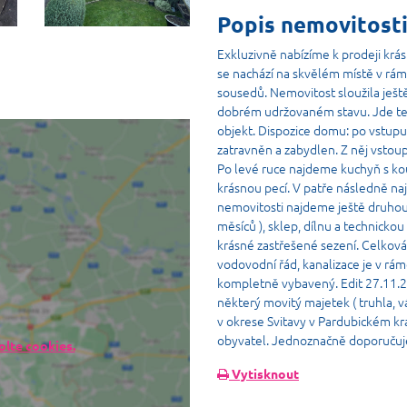
Popis nemovitost
Exkluzivně nabízíme k prodeji krá
se nachází na skvělém místě v rám
sousedů. Nemovitost sloužila ješt
dobrém udržovaném stavu. Jde ted
objekt. Dispozice domu: po vstup
zatravněn a zabydlen. Z něj vstou
Po levé ruce najdeme kuchyň s ko
krásnou pecí. V patře následně najd
nemovitosti najdeme ještě druhou l
měsíců ), sklep, dílnu a technickou
krásné zastřešené sezení. Celkov
vodovodní řád, kanalizace je v rám
kompletně vybavený. Edit 27.11.202
některý movitý majetek ( truhla, vá
v okrese Svitavy v Pardubickém kra
obyvatel. Jednoznačně doporučuj
lte cookies.
Vytisknout