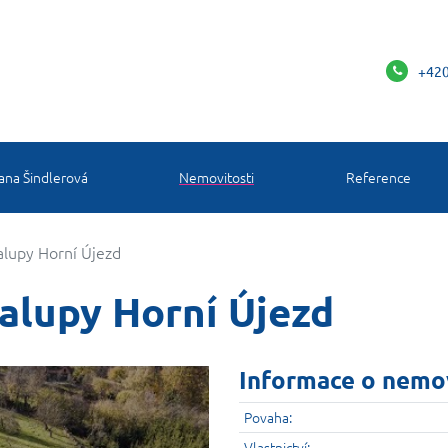
+420
ana Šindlerová
Nemovitosti
Reference
alupy Horní Újezd
alupy Horní Újezd
Informace o nemo
Povaha:
Vlastnictví: