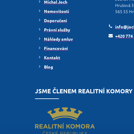
Michal Joch
Hrušová 3
Nemovitosti
565 55 Hr
Doporučení
info@joch
Právní služby
+420 774
Náhledy smluv
Financování
Kontakt
Blog
JSME ČLENEM REALITNÍ KOMORY 