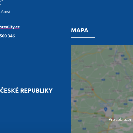
1
ušová
reality.cz
MAPA
 500 346
ČESKÉ REPUBLIKY
Pro zobrazení