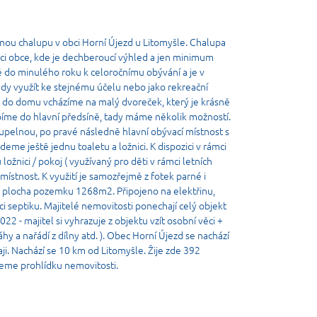
i
snou chalupu v obci Horní Újezd u Litomyšle. Chalupa
ci obce, kde je dechberoucí výhled a jen minimum
ě do minulého roku k celoročnímu obývání a je v
y využít ke stejnému účelu nebo jako rekreační
u do domu vcházíme na malý dvoreček, který je krásně
píme do hlavní předsíně, tady máme několik možností.
upelnou, po pravé následně hlavní obývací místnost s
eme ještě jednu toaletu a ložnici. K dispozici v rámci
ožnici / pokoj ( využívaný pro děti v rámci letních
 místnost. K využití je samozřejmě z fotek parné i
á plocha pozemku 1268m2. Připojeno na elektřinu,
ci septiku. Majitelé nemovitosti ponechají celý objekt
2 - majitel si vyhrazuje z objektu vzít osobní věci +
hy a nařádí z dílny atd. ). Obec Horní Újezd se nachází
ji. Nachází se 10 km od Litomyšle. Žije zde 392
eme prohlídku nemovitosti.