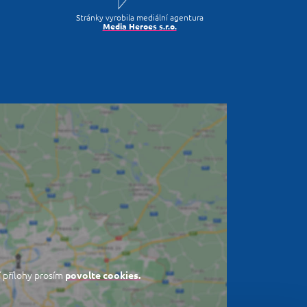
Stránky vyrobila mediální agentura
Media Heroes s.r.o.
 přílohy prosím
povolte cookies.