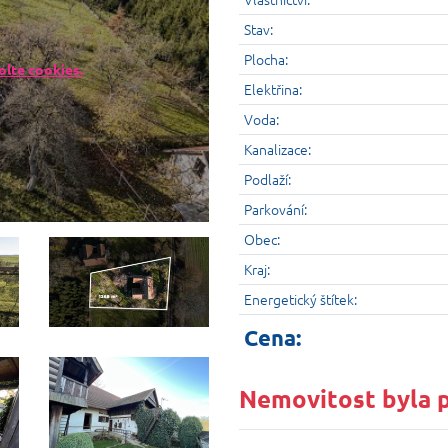
Stav:
Plocha:
lte cookies.
Elektřina:
Voda:
Kanalizace:
Podlaží:
Parkování:
Obec:
Kraj:
Energetický štítek:
Cena:
Nemovitost byla 