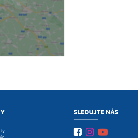
TY
SLEDUJTE NÁS
ity
lýn