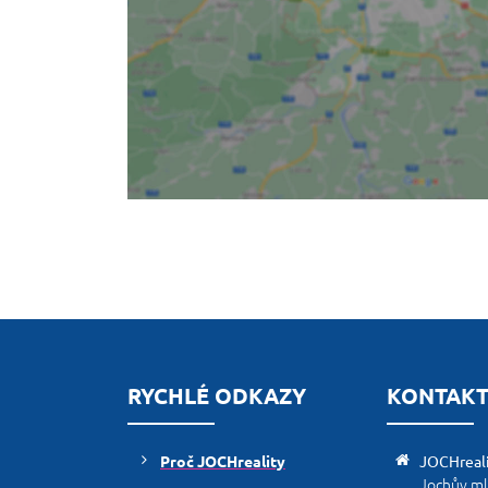
RYCHLÉ ODKAZY
KONTAK
Proč JOCHreality
JOCHreal
Jochův m