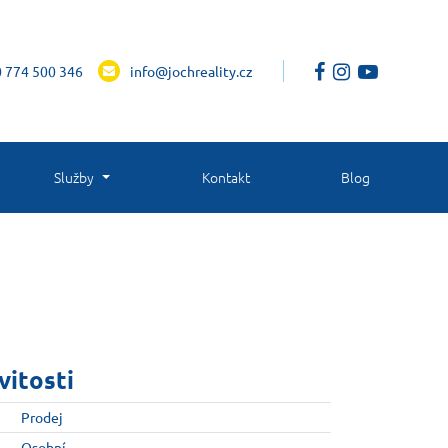
 774 500 346
info@jochreality.cz
Služby
Kontakt
Blog
vitosti
Prodej
Osobní