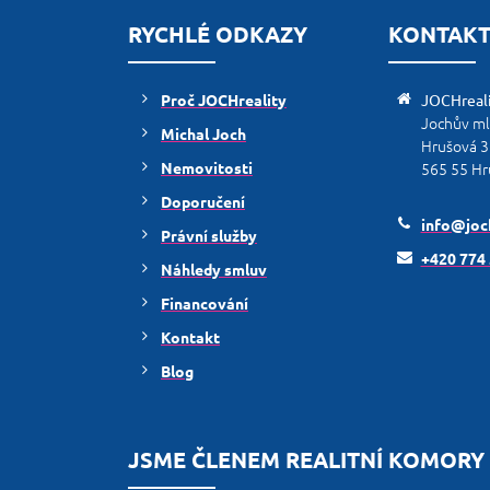
RYCHLÉ ODKAZY
KONTAK
Proč JOCHreality
JOCHreal
Jochův m
Michal Joch
Hrušová 3
Nemovitosti
565 55 Hr
Doporučení
info@joch
Právní služby
+420 774
Náhledy smluv
Financování
Kontakt
Blog
JSME ČLENEM REALITNÍ KOMORY 