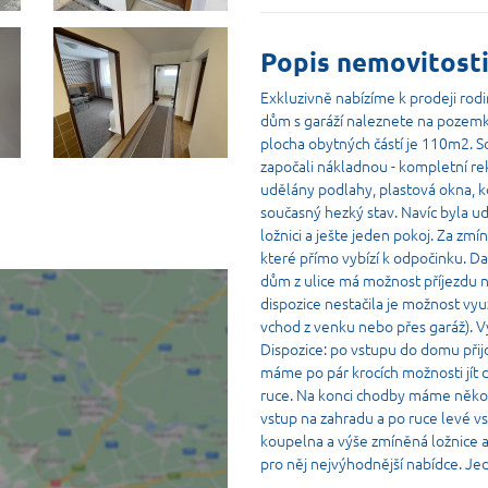
Popis nemovitost
Exkluzivně nabízíme k prodeji rod
dům s garáží naleznete na pozem
plocha obytných částí je 110m2. S
započali nákladnou - kompletní re
udělány podlahy, plastová okna, ko
současný hezký stav. Navíc byla ud
ložnici a ješte jeden pokoj. Za zm
které přímo vybízí k odpočinku. Da
dům z ulice má možnost příjezdu 
dispozice nestačila je možnost vyu
vchod z venku nebo přes garáž). Vy
Dispozice: po vstupu do domu přij
máme po pár krocích možnosti jít 
ruce. Na konci chodby máme několi
vstup na zahradu a po ruce levé vs
koupelna a výše zmíněná ložnice a
pro něj nejvýhodnější nabídce. J