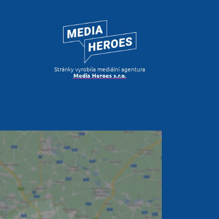
Stránky vyrobila mediální agentura
Media Heroes s.r.o.