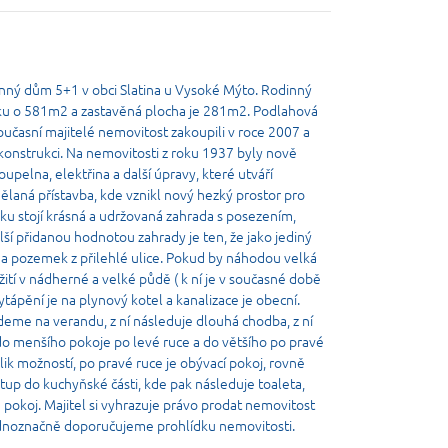
i
inný dům 5+1 v obci Slatina u Vysoké Mýto. Rodinný
ku o 581m2 a zastavěná plocha je 281m2. Podlahová
oučasní majitelé nemovitost zakoupili v roce 2007 a
konstrukci. Na nemovitosti z roku 1937 byly nově
upelna, elektřina a další úpravy, které utváří
ělaná přístavba, kde vznikl nový hezký prostor pro
ínku stojí krásná a udržovaná zahrada s posezením,
lší přidanou hodnotou zahrady je ten, že jako jediný
na pozemek z přilehlé ulice. Pokud by náhodou velká
žití v nádherné a velké půdě ( k ní je v současné době
tápění je na plynový kotel a kanalizace je obecní.
deme na verandu, z ní následuje dlouhá chodba, z ní
do menšího pokoje po levé ruce a do většího po pravé
k možností, po pravé ruce je obývací pokoj, rovně
tup do kuchyňské části, kde pak následuje toaleta,
 pokoj. Majitel si vyhrazuje právo prodat nemovitost
ednoznačně doporučujeme prohlídku nemovitosti.