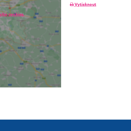
Vytisknout
lte cookies.