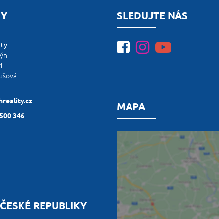
TY
SLEDUJTE NÁS
ity
lýn
1
ušová
reality.cz
MAPA
 500 346
ČESKÉ REPUBLIKY