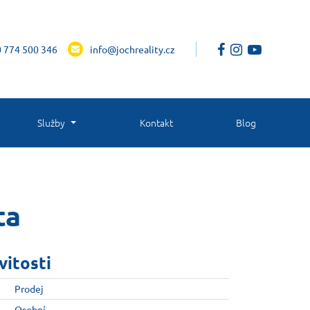
 774 500 346
info@jochreality.cz
Služby
Kontakt
Blog
ta
vitosti
Prodej
Osobní