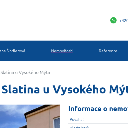
+420
ana Šindlerová
Nemovitosti
Reference
Slatina u Vysokého Mýta
 Slatina u Vysokého Mý
Informace o nemo
Povaha:
Vlastnictví: