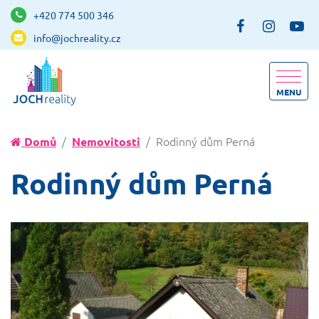
+420 774 500 346
info@jochreality.cz
MENU
Rodinný dům Perná
Domů
Nemovitosti
Rodinný dům Perná