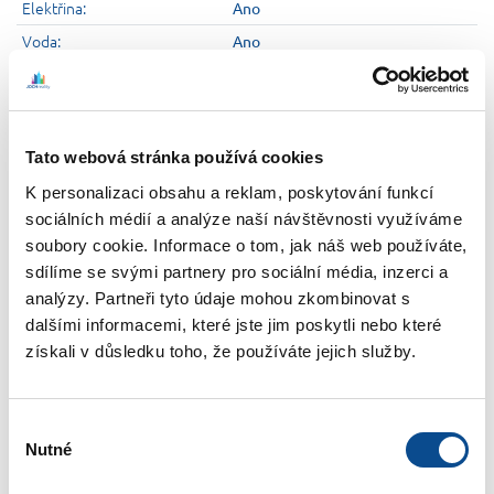
Elektřina:
Ano
Voda:
Ano
Kanalizace:
Ano
Podlaží:
1
Parkování:
V domě
Tato webová stránka používá cookies
Obec:
Perná
K personalizaci obsahu a reklam, poskytování funkcí
Kraj:
Pardubický
sociálních médií a analýze naší návštěvnosti využíváme
Energetický štítek:
G
soubory cookie. Informace o tom, jak náš web používáte,
929.000,-
sdílíme se svými partnery pro sociální média, inzerci a
Cena:
analýzy. Partneři tyto údaje mohou zkombinovat s
dalšími informacemi, které jste jim poskytli nebo které
Nemovitost byla prodána/pronajata
získali v důsledku toho, že používáte jejich služby.
Popis nemovitosti
Výběr
Nutné
souhlasu
Exkluzivně nabízíme k prodeji krásný dům po rekonstrukci v Perné -
Orlické Podhůří. Dům s malou stodolou, která slouží jako malá dílna