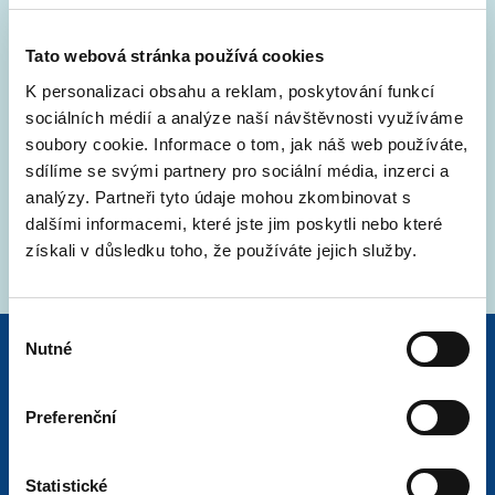
Tato webová stránka používá cookies
K personalizaci obsahu a reklam, poskytování funkcí
sociálních médií a analýze naší návštěvnosti využíváme
soubory cookie. Informace o tom, jak náš web používáte,
Řadový dům Moravská Třebová - typ C
sdílíme se svými partnery pro sociální média, inzerci a
Moravská Třebová
analýzy. Partneři tyto údaje mohou zkombinovat s
dalšími informacemi, které jste jim poskytli nebo které
6.464.000,-
získali v důsledku toho, že používáte jejich služby.
Výběr
Nutné
souhlasu
RYCHLÉ ODKAZY
Preferenční
Proč JOCHreality
Michal Joch
Statistické