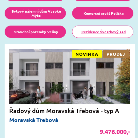
Bytový nájemní dům Vysoké
Komerční areál Polička
Mýto
Stavební pozemky Veliny
Rezidence Švestkový sad
NOVINKA
PRODEJ
Řadový dům Moravská Třebová - typ A
Moravská Třebová
9.476.000,-