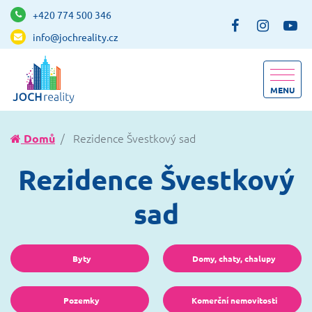
+420 774 500 346
info@jochreality.cz
MENU
Rezidence Švestkový sad
Domů
Rezidence Švestkový
sad
Byty
Domy, chaty, chalupy
Pozemky
Komerční nemovitosti