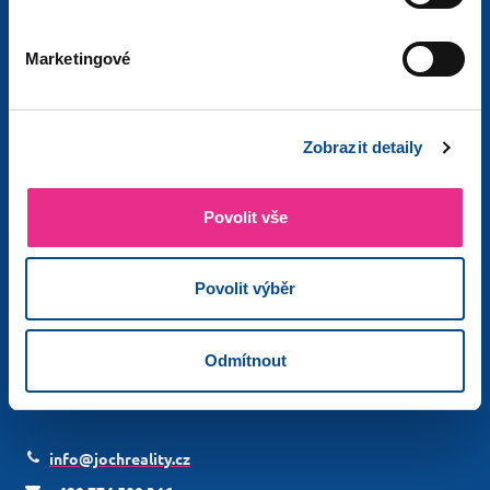
Nemovitosti
Doporučení
Marketingové
Právní služby
Náhledy smluv
Financování
Zobrazit detaily
Kontakt
Blog
Povolit vše
KONTAKTY
Povolit výběr
JOCHreality
Jochův mlýn
Odmítnout
Hrušová 31
565 55 Hrušová
info@jochreality.cz